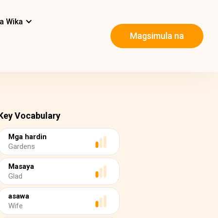
a Wika
Magsimula na
Key Vocabulary
Mga hardin
Gardens
Masaya
Glad
asawa
Wife