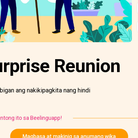
urprise Reunion
igan ang nakikipagkita nang hindi
ntong ito sa Beelinguapp!
Magbasa at makinig sa anumang wika