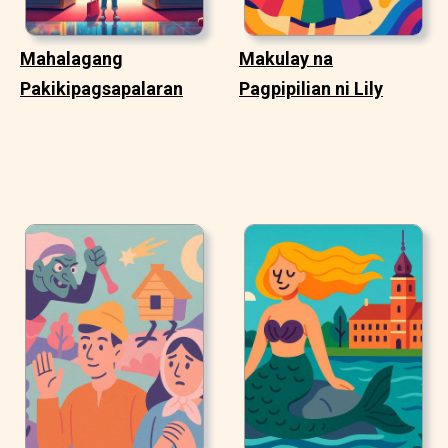
Mahalagang
Makulay na
Pakikipagsapalaran
Pagpipilian ni Lily