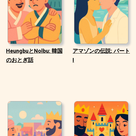
HeungbuとNolbu: 韓国
アマゾンの伝説: パート
のおとぎ話
I