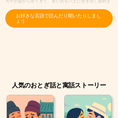
カゲが森から出てきて、長い舌をハエに突き出し始めま
した。 買い物客は、トカゲの後ろから猫が飛び出してき
お好きな言語で読んだり聞いたりしまし
たのを見ました。
ょう
「陛下。」 大臣は言いました。 「何とかすべきではあり
ませんか。」
「大丈夫だ。」と王様は言いました。 「こんなのは問題
ではない。全く問題ないではないか。」 この言葉が王様
の口からでてきてすぐに、吠える犬が猫に飛びつき噛み
つこうとし始めました。
大臣は猫と犬のケンカを見下ろしました。 「陛下、 この
状況を何とかすべきではありませんか。」
人気のおとぎ話と寓話ストーリー
「大丈夫だ。」と王様は言いました。 「こんなの問題で
はない、全く問題ないではないか。」