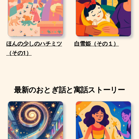
ほんの少しのハチミツ
白雪姫（その１）
（その1）
最新のおとぎ話と寓話ストーリー