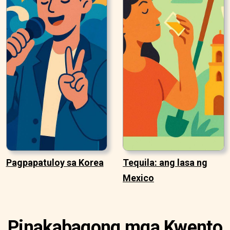
Pagpapatuloy sa Korea
Tequila: ang lasa ng
Mexico
Pinakabagong mga Kwento