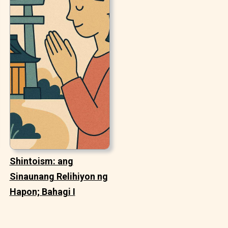
Shintoism: ang
Sinaunang Relihiyon ng
Hapon; Bahagi I