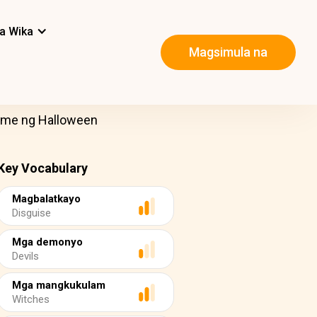
a Wika
Magsimula na
ume ng Halloween
Key Vocabulary
Magbalatkayo
Disguise
Mga demonyo
Devils
Mga mangkukulam
Witches