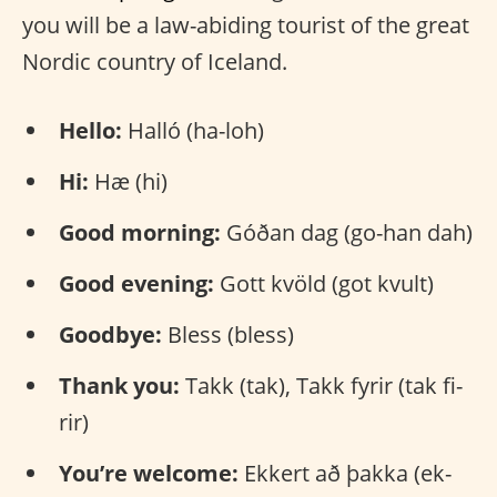
you will be a law-abiding tourist of the great
Nordic country of Iceland.
Hello:
Halló (ha-loh)
Hi:
Hæ (hi)
Good morning:
Góðan dag (go-han dah)
Good evening:
Gott kvöld (got kvult)
Goodbye:
Bless (bless)
Thank you:
Takk (tak), Takk fyrir (tak fi-
rir)
You’re welcome:
Ekkert að þakka (ek-