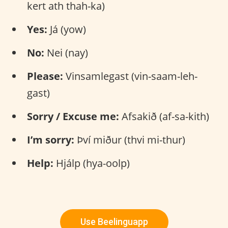
kert ath thah-ka)
Yes:
Já (yow)
No:
Nei (nay)
Please:
Vinsamlegast (vin-saam-leh-
gast)
Sorry / Excuse me:
Afsakið (af-sa-kith)
I’m sorry:
Því miður (thvi mi-thur)
Help:
Hjálp (hya-oolp)
Use Beelinguapp