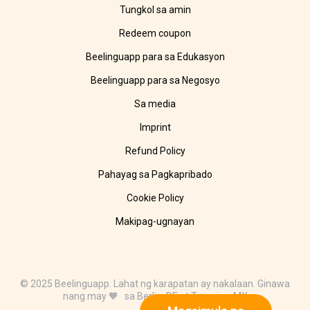
Tungkol sa amin
Redeem coupon
Beelinguapp para sa Edukasyon
Beelinguapp para sa Negosyo
Sa media
Imprint
Refund Policy
Pahayag sa Pagkapribado
Cookie Policy
Makipag-ugnayan
© 2025 Beelinguapp. Lahat ng karapatan ay nakalaan. Ginawa
nang may 🧡 sa Berlin, DE at Tampico, MX