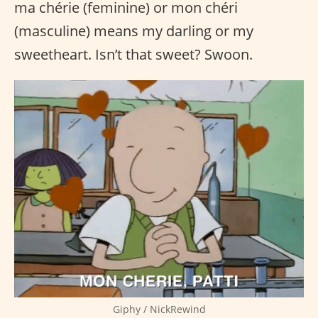
ma chérie (feminine) or mon chéri
(masculine) means my darling or my
sweetheart. Isn’t that sweet? Swoon.
Giphy / NickRewind