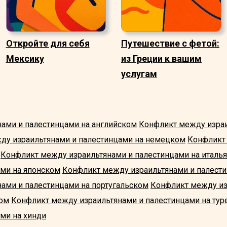
Откройте для себя
Путешествие с фетой:
Мексику
из Греции к вашим
услугам
ами и палестинцами на английском
Конфликт между израи
ду израильтянами и палестинцами на немецком
Конфликт
Конфликт между израильтянами и палестинцами на италь
ами на японском
Конфликт между израильтянами и палест
ами и палестинцами на португальском
Конфликт между из
ком
Конфликт между израильтянами и палестинцами на ту
ми на хинди