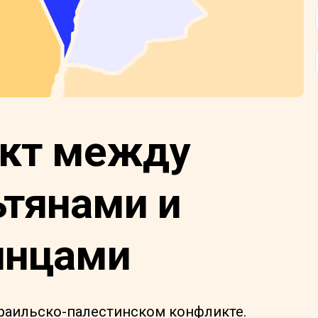
кт между
ьтянами и
инцами
зраильско-палестинском конфликте.