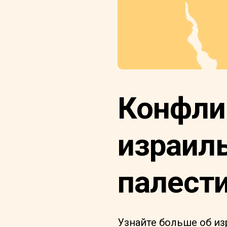
Конфли
израил
палест
Узнайте больше об и