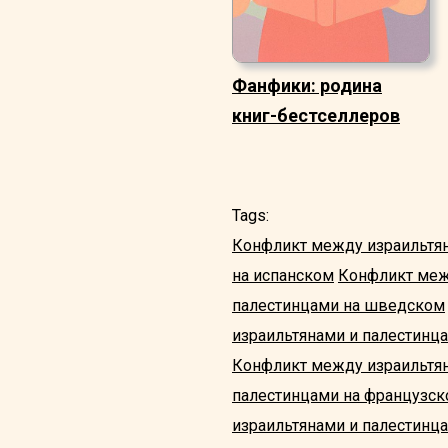
Фанфики: родина
книг-бестселлеров
Tags:
Конфликт между израильтян
на испанском
Конфликт меж
палестинцами на шведском
израильтянами и палестинц
Конфликт между израильтян
палестинцами на французс
израильтянами и палестинца