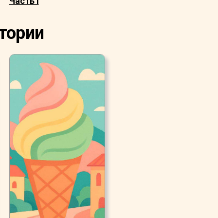
Часть I
стории