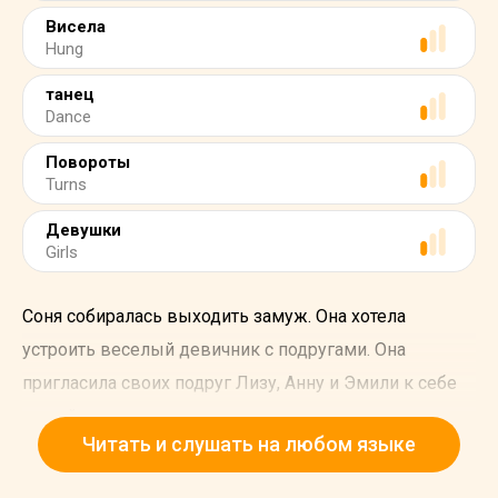
Висела
Hung
танец
Dance
Повороты
Turns
Девушки
Girls
Соня собиралась выходить замуж. Она хотела
устроить веселый девичник с подругами. Она
пригласила своих подруг Лизу, Анну и Эмили к себе
домой на вечеринку.
Читать и слушать на любом языке
Когда ее подруги прибыли, они начали украшать
гостиную. Они повсюду развесили розовые и белые