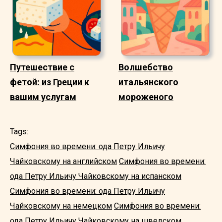
Путешествие с
Волшебство
фетой: из Греции к
итальянского
вашим услугам
мороженого
Tags:
Симфония во времени: ода Петру Ильичу
Чайковскому на английском
Симфония во времени:
ода Петру Ильичу Чайковскому на испанском
Симфония во времени: ода Петру Ильичу
Чайковскому на немецком
Симфония во времени:
ода Петру Ильичу Чайковскому на шведском