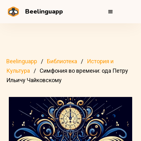
Beelinguapp
Beelinguapp
Библиотека
История и
Культура
Симфония во времени: ода Петру
Ильичу Чайковскому