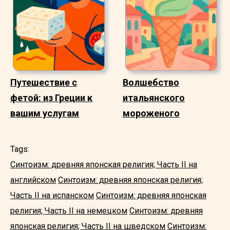
Путешествие с
Волшебство
фетой: из Греции к
итальянского
вашим услугам
мороженого
Tags:
Синтоизм: древняя японская религия; Часть II на
английском
Синтоизм: древняя японская религия;
Часть II на испанском
Синтоизм: древняя японская
религия; Часть II на немецком
Синтоизм: древняя
японская религия; Часть II на шведском
Синтоизм: