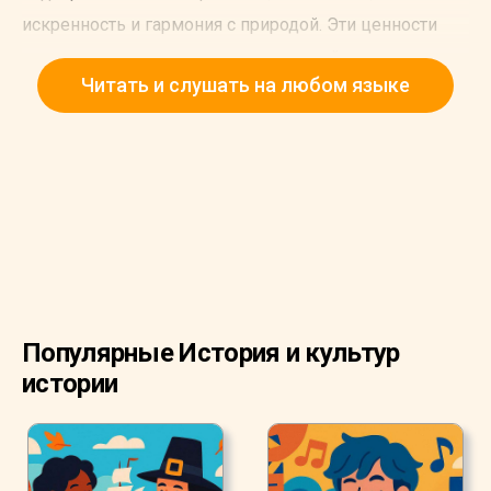
искренность и гармония с природой. Эти ценности
укоренены во всех аспектах японской культуры и
Читать и слушать на любом языке
повседневной жизни. В типичной церемонии
поклоняющиеся проводят ритуал очищения.
Популярные История и культур
истории