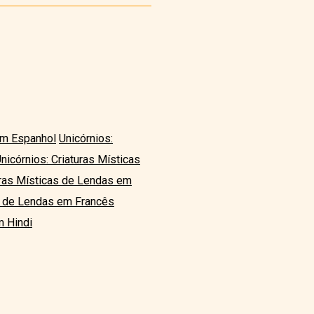
em Espanhol
Unicórnios:
nicórnios: Criaturas Místicas
uras Místicas de Lendas em
as de Lendas em Francês
m Hindi