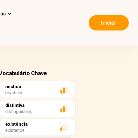
mas
Iniciar
Vocabulário Chave
místico
mystical
distintiva
distinguishing
existência
existence