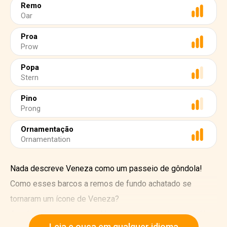
Remo
Oar
Proa
Prow
Popa
Stern
Pino
Prong
Ornamentação
Ornamentation
Nada descreve Veneza como um passeio de gôndola!
Como esses barcos a remos de fundo achatado se
tornaram um ícone de Veneza?
As gôndolas existem em Veneza desde o século 11. No
Leia e ouça em qualquer idioma