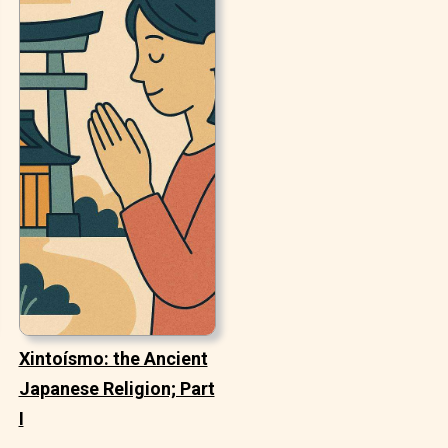
Xintoísmo: the Ancient
Japanese Religion; Part
I