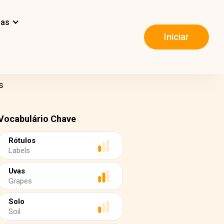
mas
Iniciar
s
Vocabulário Chave
Rótulos
Labels
Uvas
Grapes
Solo
Soil