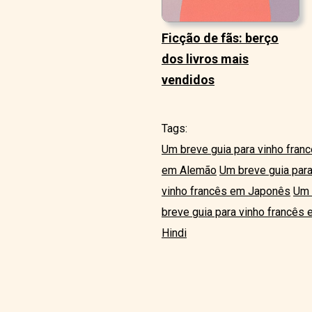
Ficção de fãs: berço
dos livros mais
vendidos
Tags:
Um breve guia para vinho fran
em Alemão
Um breve guia par
vinho francês em Japonês
Um 
breve guia para vinho francês
Hindi