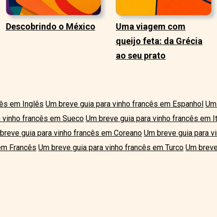
Descobrindo o México
Uma viagem com
queijo feta: da Grécia
ao seu prato
cês em Inglês
Um breve guia para vinho francês em Espanhol
Um 
a vinho francês em Sueco
Um breve guia para vinho francês em It
breve guia para vinho francês em Coreano
Um breve guia para v
 em Francês
Um breve guia para vinho francês em Turco
Um breve