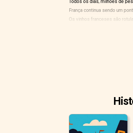
Todos os dias, milhões de pe
França continua sendo um ponto
Os vinhos franceses são rotula
porque cada vinho tem um cará
Hist