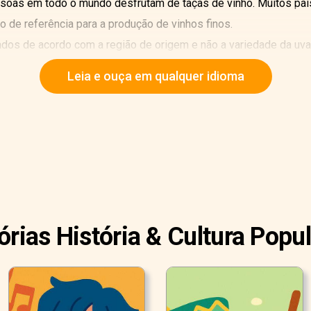
ssoas em todo o mundo desfrutam de taças de vinho. Muitos pa
 de referência para a produção de vinhos finos.
dos de acordo com a região de origem e não a variedade da uva. 
ter único de acordo com o que os conhecedores chamam de "terr
Leia e ouça em qualquer idioma
órias História & Cultura Popu