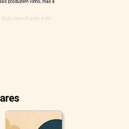
íses produzem vinho, mas a
Essa classificação é útil
oir".
lares