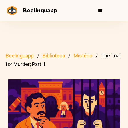
Beelinguapp
Beelinguapp
Biblioteca
Mistério
The Trial
for Murder; Part II