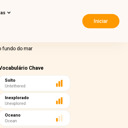
mas
Iniciar
o fundo do mar
Vocabulário Chave
Solto
Untethered
Inexplorado
Unexplored
Oceano
Ocean