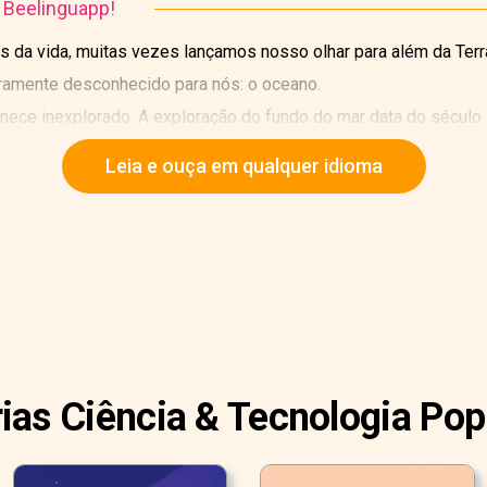
o Beelinguapp!
 da vida, muitas vezes lançamos nosso olhar para além da Terra
iramente desconhecido para nós: o oceano.
ce inexplorado. A exploração do fundo do mar data do século X
truiu o primeiro submarino.
Leia e ouça em qualquer idioma
rias Ciência & Tecnologia Pop