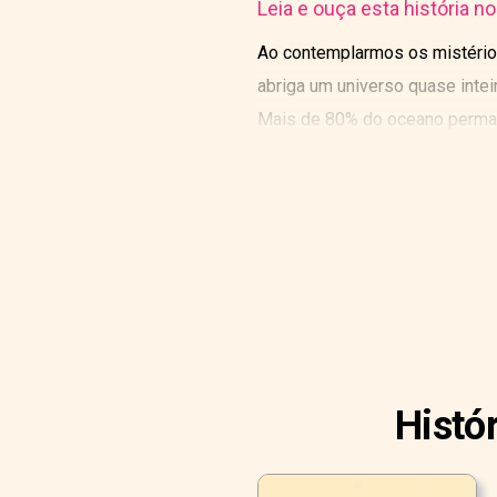
Leia e ouça esta história n
Ao contemplarmos os mistérios
abriga um universo quase inte
Mais de 80% do oceano permane
holandês Cornelis Drebbel cons
Histó