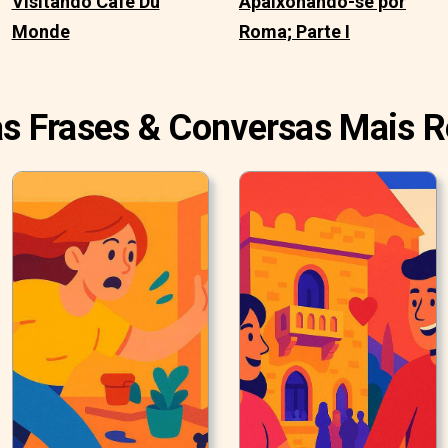
Visitando Cafe Du
Apaixonando-se por
Monde
Roma; Parte I
as Frases & Conversas Mais 