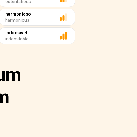
ostentatious
harmonioso
harmonious
indomável
indomitable
 um
em