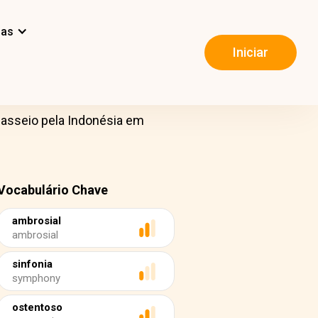
mas
Iniciar
passeio pela Indonésia em
Vocabulário Chave
ambrosial
ambrosial
sinfonia
symphony
ostentoso