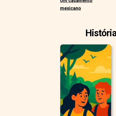
Um casamento
mexicano
Históri