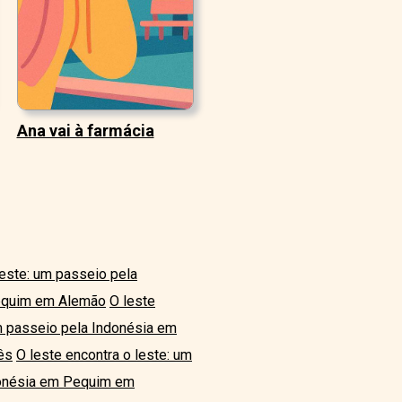
Ana vai à farmácia
leste: um passeio pela
Pequim em Alemão
O leste
um passeio pela Indonésia em
ês
O leste encontra o leste: um
ndonésia em Pequim em