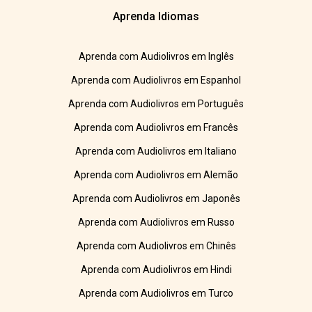
Aprenda Idiomas
Aprenda com Audiolivros em Inglês
Aprenda com Audiolivros em Espanhol
Aprenda com Audiolivros em Português
Aprenda com Audiolivros em Francês
Aprenda com Audiolivros em Italiano
Aprenda com Audiolivros em Alemão
Aprenda com Audiolivros em Japonês
Aprenda com Audiolivros em Russo
Aprenda com Audiolivros em Chinês
Aprenda com Audiolivros em Hindi
Aprenda com Audiolivros em Turco