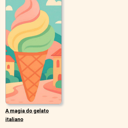
A magia do gelato
italiano