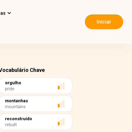
mas
Iniciar
Vocabulário Chave
orgulho
pride
montanhas
mountains
reconstruído
rebuilt