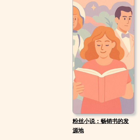
粉丝小说：畅销书的发
源地