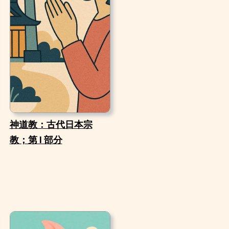
神道教：古代日本宗
教；第 I 部分