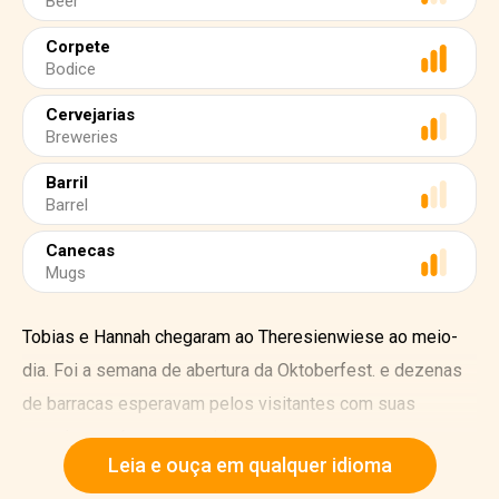
Beer
Corpete
Bodice
Cervejarias
Breweries
Barril
Barrel
Canecas
Mugs
Tobias e Hannah chegaram ao Theresienwiese ao meio-
dia. Foi a semana de abertura da Oktoberfest. e dezenas
de barracas esperavam pelos visitantes com suas
cervejas recém-preparadas.
Leia e ouça em qualquer idioma
Tobias usava shorts de couro tradicionais chamados