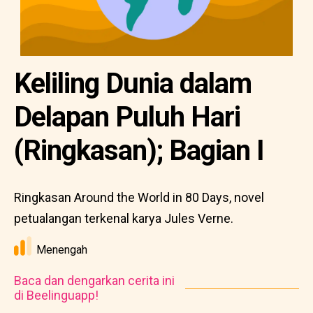
Keliling Dunia dalam
Delapan Puluh Hari
(Ringkasan); Bagian I
Ringkasan Around the World in 80 Days, novel
petualangan terkenal karya Jules Verne.
Menengah
Baca dan dengarkan cerita ini
di Beelinguapp!