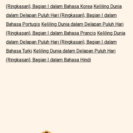
(Ringkasan); Bagian I dalam Bahasa Korea
Keliling Dunia
dalam Delapan Puluh Hari (Ringkasan); Bagian I dalam
Bahasa Portugis
Keliling Dunia dalam Delapan Puluh Hari
(Ringkasan); Bagian I dalam Bahasa Prancis
Keliling Dunia
dalam Delapan Puluh Hari (Ringkasan); Bagian I dalam
Bahasa Turki
Keliling Dunia dalam Delapan Puluh Hari
(Ringkasan); Bagian I dalam Bahasa Hindi