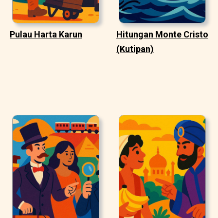
Pulau Harta Karun
Hitungan Monte Cristo
(Kutipan)