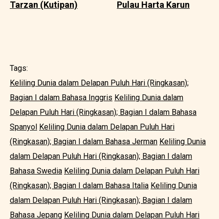
Tarzan (Kutipan)
Pulau Harta Karun
Tags:
Keliling Dunia dalam Delapan Puluh Hari (Ringkasan);
Bagian I dalam Bahasa Inggris
Keliling Dunia dalam
Delapan Puluh Hari (Ringkasan); Bagian I dalam Bahasa
Spanyol
Keliling Dunia dalam Delapan Puluh Hari
(Ringkasan); Bagian I dalam Bahasa Jerman
Keliling Dunia
dalam Delapan Puluh Hari (Ringkasan); Bagian I dalam
Bahasa Swedia
Keliling Dunia dalam Delapan Puluh Hari
(Ringkasan); Bagian I dalam Bahasa Italia
Keliling Dunia
dalam Delapan Puluh Hari (Ringkasan); Bagian I dalam
Bahasa Jepang
Keliling Dunia dalam Delapan Puluh Hari