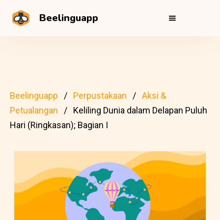
Beelinguapp
Beelinguapp
Perpustakaan
Aksi &
Petualangan
Keliling Dunia dalam Delapan Puluh
Hari (Ringkasan); Bagian I