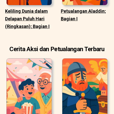
Keliling Dunia dalam
Petualangan Aladdin;
Delapan Puluh Hari
Bagian I
(Ringkasan); Bagian I
Cerita Aksi dan Petualangan Terbaru