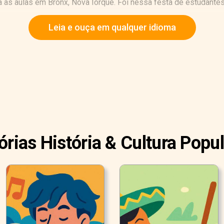
a às aulas em Bronx, Nova Iorque. Foi nessa festa de estudante
Leia e ouça em qualquer idioma
órias História & Cultura Popu