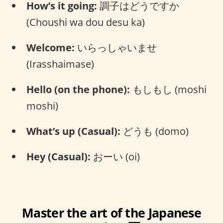
How’s it going:
調子はどうですか
(Choushi wa dou desu ka)
Welcome:
いらっしゃいませ
(Irasshaimase)
Hello (on the phone):
もしもし (moshi
moshi)
What’s up (Casual):
どうも (domo)
Hey (Casual):
おーい (oi)
Master the art of the Japanese