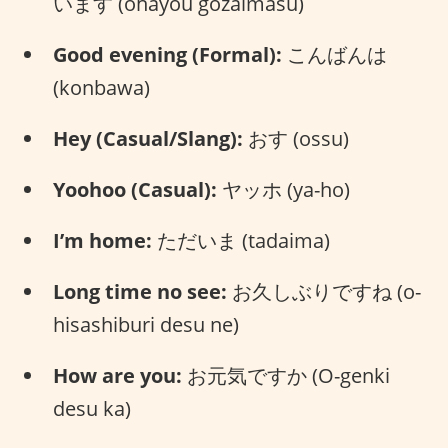
います (ohayou gozaimasu)
Good evening (Formal):
こんばんは
(konbawa)
Hey (Casual/Slang):
おす (ossu)
Yoohoo (Casual):
ヤッホ (ya-ho)
I’m home:
ただいま (tadaima)
Long time no see:
お久しぶりですね (o-
hisashiburi desu ne)
How are you:
お元気ですか (O-genki
desu ka)