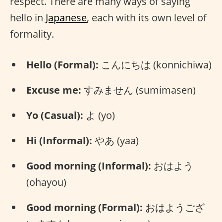
respect. There are many ways of saying
hello in
Japanese
, each with its own level of
formality.
Hello (Formal):
こんにちは (konnichiwa)
Excuse me:
すみません (sumimasen)
Yo (Casual):
よ (yo)
Hi (Informal):
やあ (yaa)
Good morning (Informal):
おはよう
(ohayou)
Good morning (Formal):
おはようござ