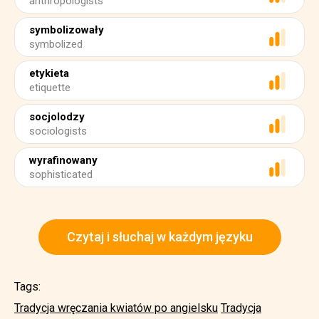
anthropologists
symbolizowały
symbolized
etykieta
etiquette
socjolodzy
sociologists
wyrafinowany
sophisticated
Czytaj i słuchaj w każdym języku
Tags:
Tradycja wręczania kwiatów po angielsku
Tradycja