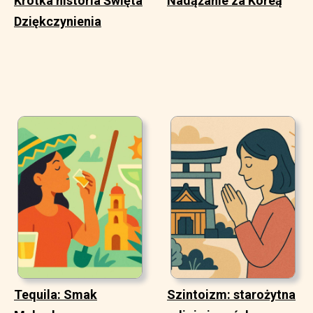
Krótka historia Święta
Nadążanie za Koreą
Dziękczynienia
Tequila: Smak
Szintoizm: starożytna