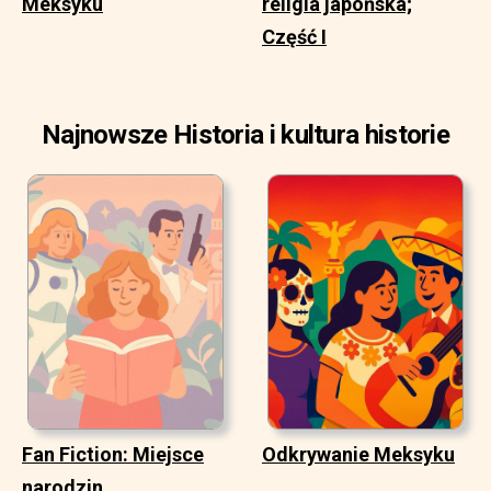
Meksyku
religia japońska;
Część I
Najnowsze Historia i kultura historie
Fan Fiction: Miejsce
Odkrywanie Meksyku
narodzin