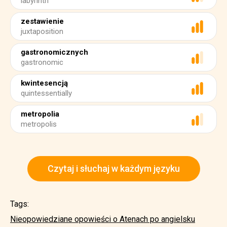
labyrinth
zestawienie
juxtaposition
gastronomicznych
gastronomic
kwintesencją
quintessentially
metropolia
metropolis
Czytaj i słuchaj w każdym języku
Tags:
Nieopowiedziane opowieści o Atenach po angielsku