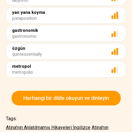
labyrinth
yan yana koyma
juxtaposition
gastronomik
gastronomic
özgün
quintessentially
metropol
metropolis
Herhangi bir dilde okuyun ve dinleyin
Tags:
Atina'nın Anlatılmamış Hikayeleri İngilizce
Atina'nın