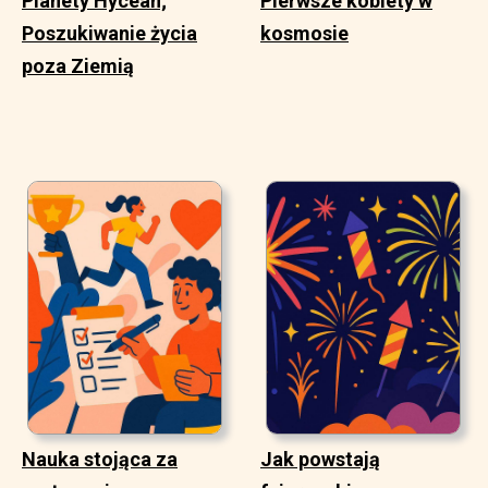
Planety Hycean;
Pierwsze kobiety w
Poszukiwanie życia
kosmosie
poza Ziemią
Nauka stojąca za
Jak powstają