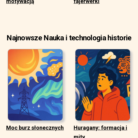
motywacją
fajerwerki
Najnowsze Nauka i technologia historie
Moc burz słonecznych
Huragany: formacja i
mity