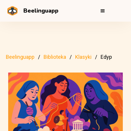
Beelinguapp
Beelinguapp
Biblioteka
Klasyki
Edyp