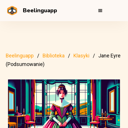
Beelinguapp
Beelinguapp
Biblioteka
Klasyki
Jane Eyre
(Podsumowanie)