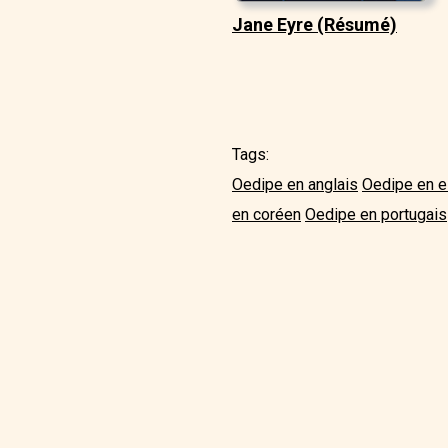
Jane Eyre (Résumé)
Tags:
Oedipe en anglais
Oedipe en 
en coréen
Oedipe en portugais