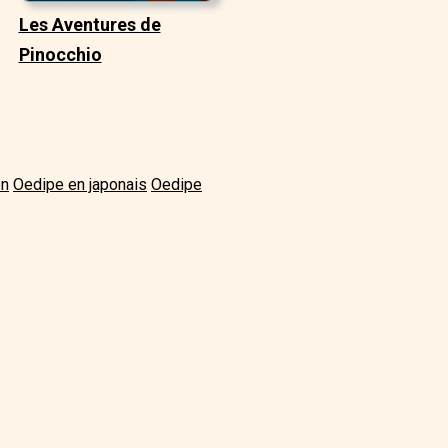
Les Aventures de
Pinocchio
en
Oedipe en japonais
Oedipe