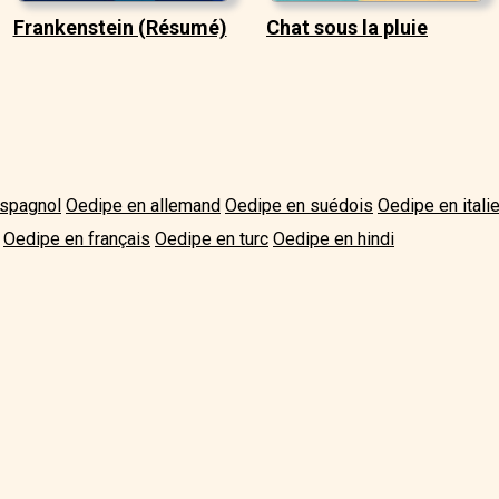
Frankenstein (Résumé)
Chat sous la pluie
espagnol
Oedipe en allemand
Oedipe en suédois
Oedipe en itali
Oedipe en français
Oedipe en turc
Oedipe en hindi