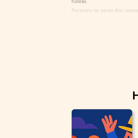
fuseau.
Personne ne savait d’où venaien
humaine et faisaient les destin
robuste ou fragile. Ni à Lachés
couper prématurément une vie a
Puissance qui décrétait à propo
laquelle ni les dieux ni les h
H