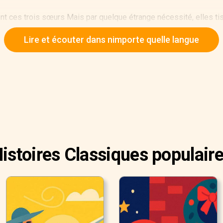
t ces trois sœurs Mais par quelque étrange nécessité, elles tissa
ées sans même savoir pourquoi. Ce n’était pas à Clotho de décider
Lire et écouter dans nimporte quelle langue
is de choisir la manière de filer. Et Atropos elle-même a parfois 
vec ses ciseaux, la laissant inachevée Mais ces tisseuses étai
s d’une vie, comme s’il se fût agi d’un vêtement : « il doit en êtr
ommes n’étaient capables de se mesurer.
istoires Classiques populair