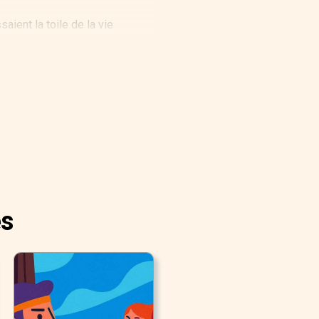
ient la toile de la vie
 si le fil d’une vie devait être
certainement pleuré d’avoir à
ent au service d’une
e ainsi ». Une puissance à
es