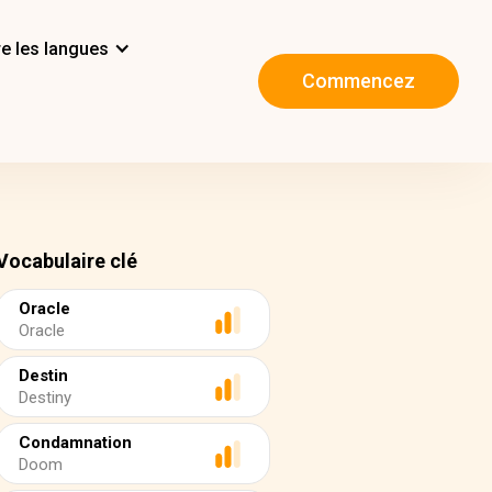
e les langues
Commencez
Vocabulaire clé
Oracle
Oracle
Destin
Destiny
Condamnation
Doom