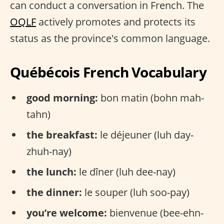
can conduct a conversation in French. The
OQLF
actively promotes and protects its
status as the province's common language.
Québécois French Vocabulary
good morning:
bon matin (bohn mah-
tahn)
the breakfast:
le déjeuner (luh day-
zhuh-nay)
the lunch:
le dîner (luh dee-nay)
the dinner:
le souper (luh soo-pay)
you’re welcome:
bienvenue (bee-ehn-