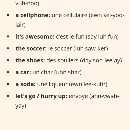
vuh-noo)
a cellphone:
une cellulaire (ewn sel-yoo-
lair)
it’s awesome:
c’est le fun (say luh fun)
the soccer:
le soccer (luh saw-ker)
the shoes:
des souliers (day soo-lee-ay)
a car:
un char (uhn shar)
a soda:
une liqueur (ewn lee-kuhr)
let’s go / hurry up:
envoye (ahn-vwah-
yay)