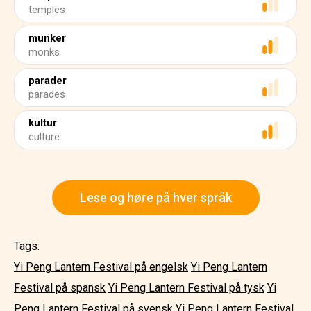
temples
munker
monks
parader
parades
kultur
culture
Lese og høre på hver språk
Tags:
Yi Peng Lantern Festival på engelsk
Yi Peng Lantern
Festival på spansk
Yi Peng Lantern Festival på tysk
Yi
Peng Lantern Festival på svensk
Yi Peng Lantern Festival