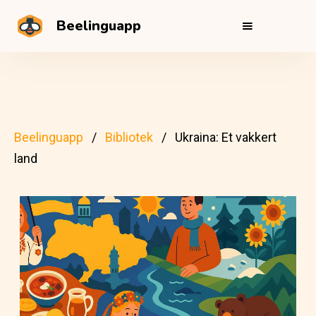
Beelinguapp
Beelinguapp
Bibliotek
Ukraina: Et vakkert
land