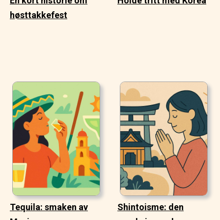
En kort historie om
Holde tritt med Korea
høsttakkefest
Tequila: smaken av
Shintoisme: den