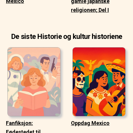
Mexico
gamle japanske
religionen; Del I
De siste Historie og kultur historiene
Fanfiksjon:
Oppdag Mexico
Fødestedet til