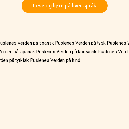
Lese og høre på hver språk
uslenes Verden på spansk
Puslenes Verden på tysk
Puslenes 
erden på japansk
Puslenes Verden på koreansk
Puslenes Verde
den på tyrkisk
Puslenes Verden på hindi