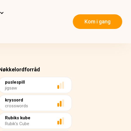
Kom i gang
Nøkkelordforråd
puslespill
jigsaw
kryssord
crosswords
Rubiks kube
Rubik's Cube