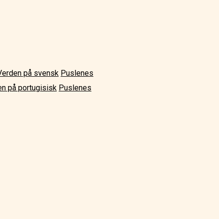
Verden på svensk
Puslenes
n på portugisisk
Puslenes