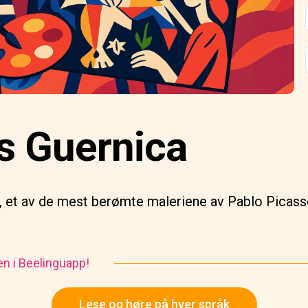
s Guernica
, et av de mest berømte maleriene av Pablo Picass
en i Beelinguapp!
Lese og høre på hver språk