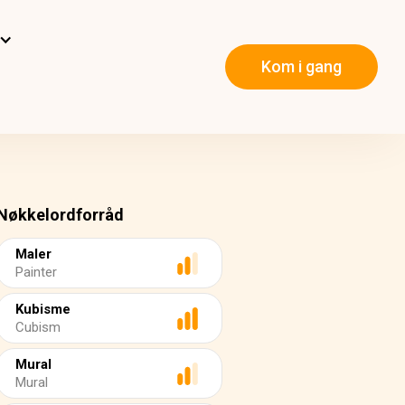
Kom i gang
Nøkkelordforråd
Maler
Painter
Kubisme
Cubism
Mural
Mural