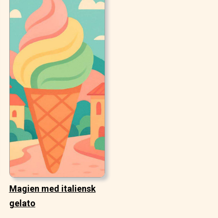
Magien med italiensk
gelato