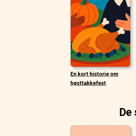
En kort historie om
høsttakkefest
De 