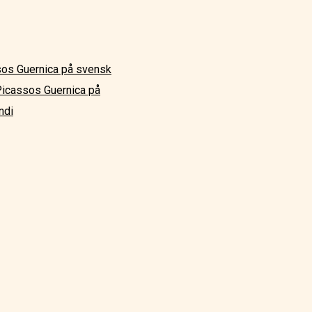
os Guernica på svensk
icassos Guernica på
ndi