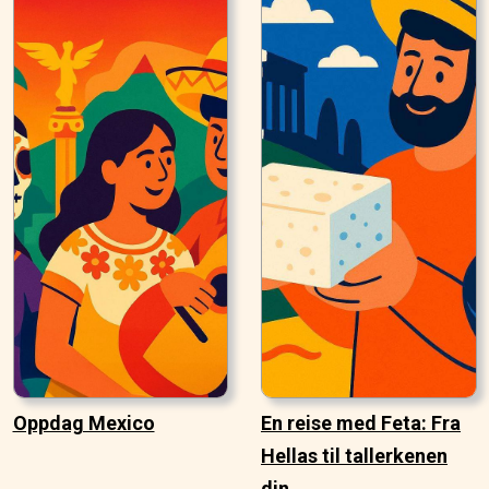
Oppdag Mexico
En reise med Feta: Fra
Hellas til tallerkenen
din