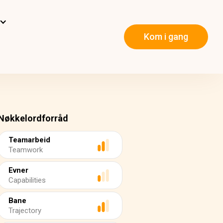
Kom i gang
Nøkkelordforråd
Teamarbeid
Teamwork
Evner
Capabilities
Bane
Trajectory