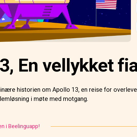
3, En vellykket fi
inære historien om Apollo 13, en reise for overlev
lemløsning i møte med motgang.
en i Beelinguapp!