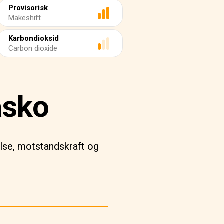
Provisorisk
Makeshift
Karbondioksid
Carbon dioxide
asko
else, motstandskraft og