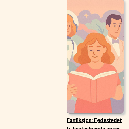
Fanfiksjon: Fødestedet
til bestselgende bøker