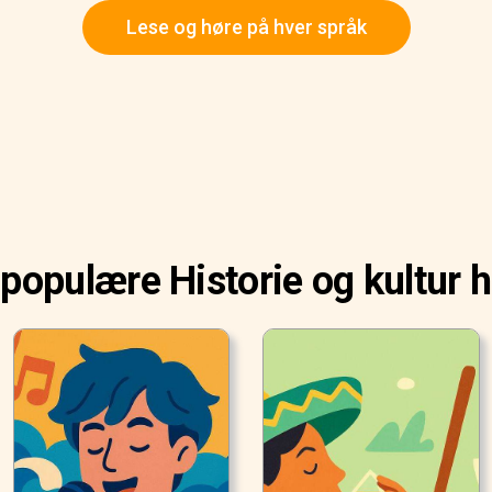
Lese og høre på hver språk
populære Historie og kultur h