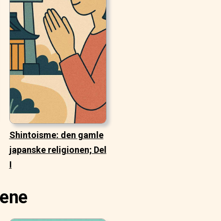
Shintoisme: den gamle
japanske religionen; Del
I
iene