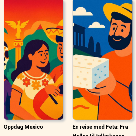
Oppdag Mexico
En reise med Feta: Fra
Hellas til tallerkenen