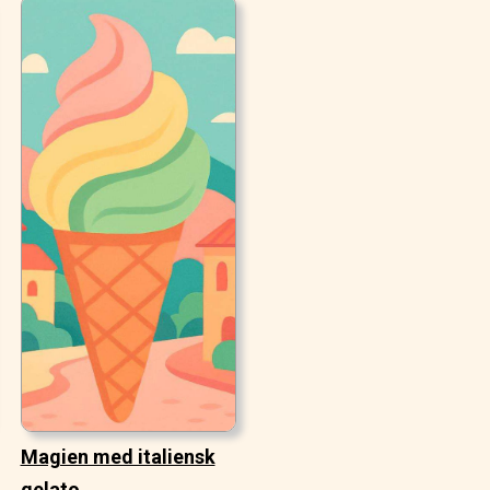
Magien med italiensk
gelato