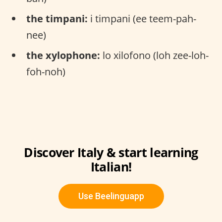
the timpani:
i timpani (ee teem-pah-
nee)
the xylophone:
lo xilofono (loh zee-loh-
foh-noh)
Discover Italy & start learning
Italian!
Use Beelinguapp