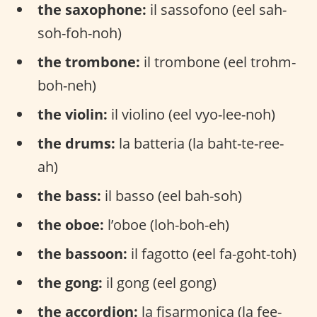
the saxophone:
il sassofono (eel sah-
soh-foh-noh)
the trombone:
il trombone (eel trohm-
boh-neh)
the violin:
il violino (eel vyo-lee-noh)
the drums:
la batteria (la baht-te-ree-
ah)
the bass:
il basso (eel bah-soh)
the oboe:
l’oboe (loh-boh-eh)
the bassoon:
il fagotto (eel fa-goht-toh)
the gong:
il gong (eel gong)
the accordion:
la fisarmonica (la fee-