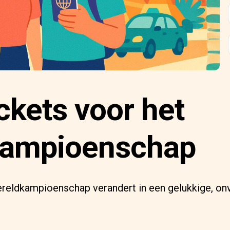
ckets voor het
kampioenschap
ereldkampioenschap verandert in een geluk­kige, on