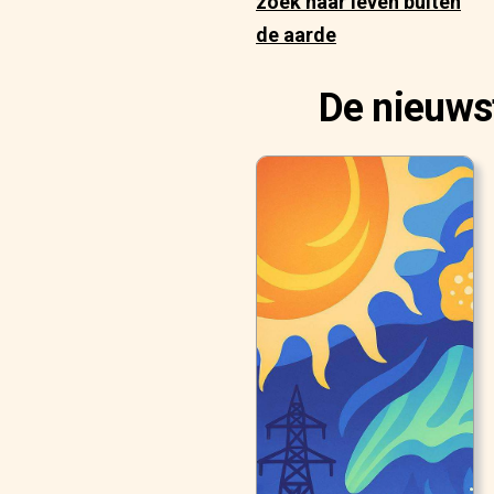
zoek naar leven buiten
de aarde
De nieuws