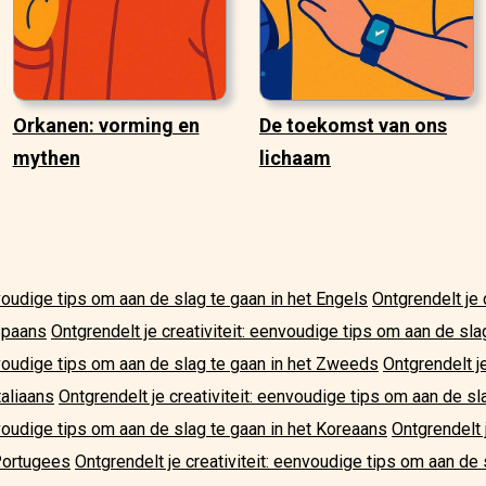
Orkanen: vorming en
De toekomst van ons
mythen
lichaam
nvoudige tips om aan de slag te gaan in het Engels
Ontgrendelt je 
Spaans
Ontgrendelt je creativiteit: eenvoudige tips om aan de sla
envoudige tips om aan de slag te gaan in het Zweeds
Ontgrendelt je
taliaans
Ontgrendelt je creativiteit: eenvoudige tips om aan de sl
nvoudige tips om aan de slag te gaan in het Koreaans
Ontgrendelt 
 Portugees
Ontgrendelt je creativiteit: eenvoudige tips om aan de 