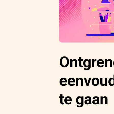
Ontgrend
eenvoud
te gaan