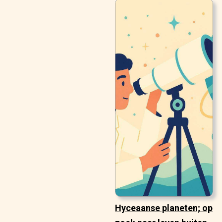
Hyceaanse planeten; op