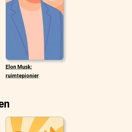
Elon Musk:
ruimtepionier
len