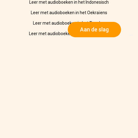
Leer met audioboeken in het Indonesisch
Leer met audioboeken in het Oekraïens
Leer met audioboeken in het Tagalog
Aan de slag
Leer met audioboeken in het Vietnamees
Leer met audioboeken in het Fins
Sociaal
Facebook
Instagram
Twitter
YouTube
Bedrijf