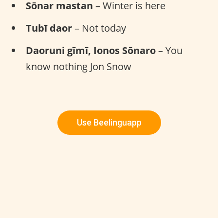
Sōnar mastan
– Winter is here
Tubī daor
– Not today
Daoruni gīmī, Ionos Sōnaro
– You
know nothing Jon Snow
Use Beelinguapp