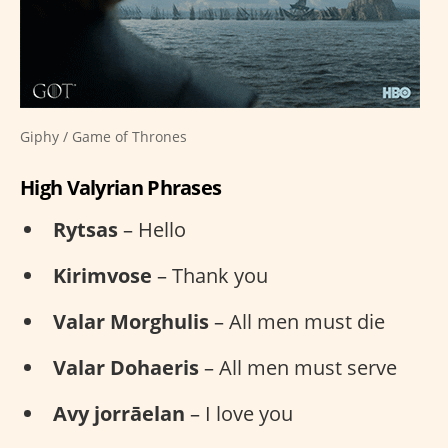
Giphy / Game of Thrones
High Valyrian Phrases
Rytsas
– Hello
Kirimvose
– Thank you
Valar Morghulis
– All men must die
Valar Dohaeris
– All men must serve
Avy jorrāelan
– I love you