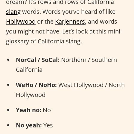
dream? It’s rows and rows of California
slang
words. Words you’ve heard of like
Hollywood
or the
KarJenners
, and words
you might not have. Let’s look at this mini-
glossary of California slang.
NorCal / SoCal:
Northern / Southern
California
WeHo / NoHo:
West Hollywood / North
Hollywood
Yeah no:
No
No yeah:
Yes