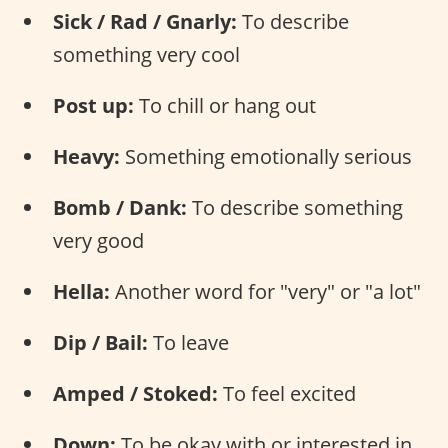
Sick / Rad / Gnarly:
To describe
something very cool
Post up:
To chill or hang out
Heavy:
Something emotionally serious
Bomb / Dank:
To describe something
very good
Hella:
Another word for "very" or "a lot"
Dip / Bail:
To leave
Amped / Stoked:
To feel excited
Down:
To be okay with or interested in