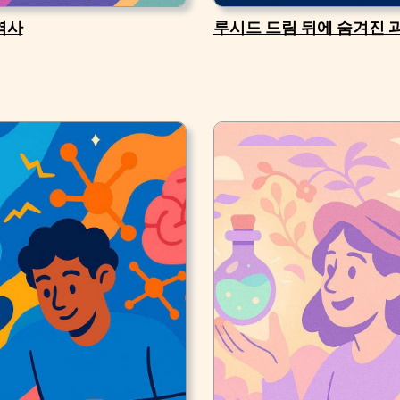
역사
루시드 드림 뒤에 숨겨진 