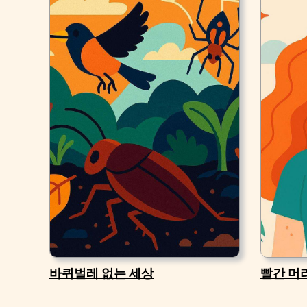
바퀴벌레 없는 세상
빨간 머