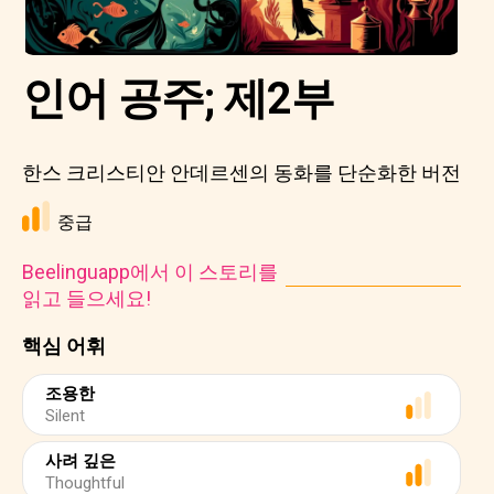
인어 공주; 제2부
한스 크리스티안 안데르센의 동화를 단순화한 버전
중급
Beelinguapp에서 이 스토리를
읽고 들으세요!
핵심 어휘
조용한
Silent
사려 깊은
Thoughtful