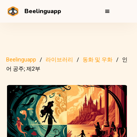
Beelinguapp
Beelinguapp
라이브러리
동화 및 우화
인
어 공주; 제2부