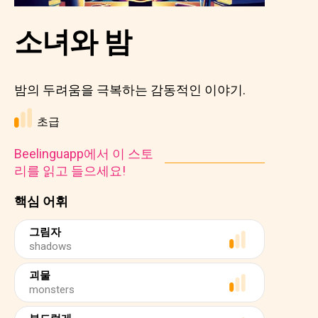
소녀와 밤
밤의 두려움을 극복하는 감동적인 이야기.
초급
Beelinguapp에서 이 스토
리를 읽고 들으세요!
핵심 어휘
그림자
shadows
괴물
monsters