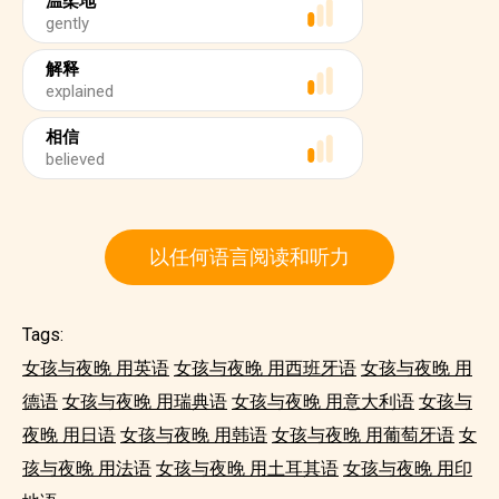
温柔地
gently
解释
explained
相信
believed
以任何语言阅读和听力
Tags:
女孩与夜晚 用英语
女孩与夜晚 用西班牙语
女孩与夜晚 用
德语
女孩与夜晚 用瑞典语
女孩与夜晚 用意大利语
女孩与
夜晚 用日语
女孩与夜晚 用韩语
女孩与夜晚 用葡萄牙语
女
孩与夜晚 用法语
女孩与夜晚 用土耳其语
女孩与夜晚 用印