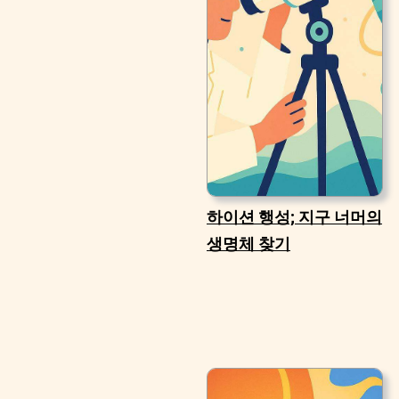
하이션 행성; 지구 너머의
생명체 찾기